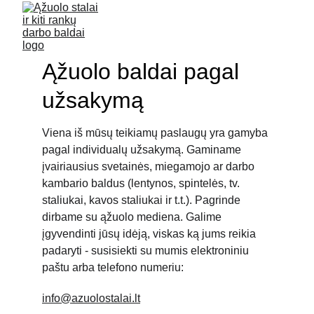
Ąžuolo baldai pagal 
užsakymą
Viena iš mūsų teikiamų paslaugų yra gamyba 
pagal individualų užsakymą. Gaminame 
įvairiausius svetainės, miegamojo ar darbo 
kambario baldus (lentynos, spintelės, tv. 
staliukai, kavos staliukai ir t.t.). Pagrinde 
dirbame su ąžuolo mediena. Galime 
įgyvendinti jūsų idėją, viskas ką jums reikia 
padaryti - susisiekti su mumis elektroniniu 
paštu arba telefono numeriu:
info@azuolostalai.lt