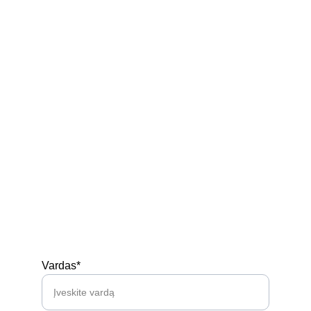
Ukmergės r. Siesikai
Parduotuvė
Kontaktai
Privatumo politika
Prekių pirkimo - pardavimo taisyklės
Siuntimas
Turi klausimų? 
Vardas*