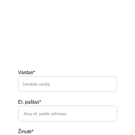
Kontaktai
Privatumo politika
Prekių pirkimo - pardavimo taisyklės
Siuntimas
Turi klausimų? 
Vardas*
El. paštas*
Žinutė*