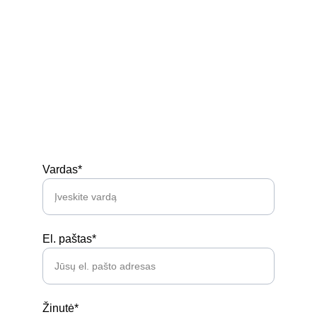
Kontaktai
Privatumo politika
Prekių pirkimo - pardavimo taisyklės
Siuntimas
Turi klausimų? 
Vardas*
El. paštas*
Žinutė*