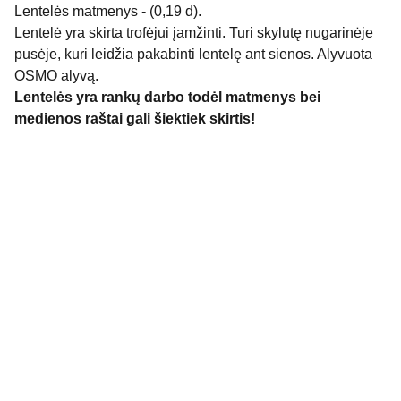
Lentelės matmenys - (0,19 d).
Lentelė yra skirta trofėjui įamžinti. Turi skylutę nugarinėje
pusėje, kuri leidžia pakabinti lentelę ant sienos. Alyvuota
OSMO alyvą.
Lentelės yra rankų darbo todėl matmenys bei
medienos raštai gali šiektiek skirtis!
Ąžuolo stalai A&A
info@azuolostalai.lt