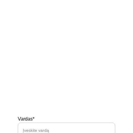
+370 629 58 921
Ukmergės r. Siesikai
Parduotuvė
Kontaktai
Privatumo politika
Prekių pirkimo - pardavimo taisyklės
Siuntimas
Turi klausimų? 
Vardas*