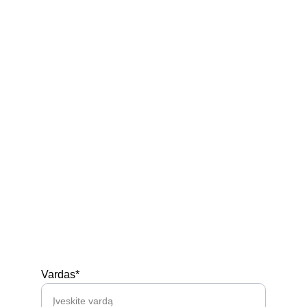
+370 629 58 921
Ukmergės r. Siesikai
Parduotuvė
Kontaktai
Privatumo politika
Prekių pirkimo - pardavimo taisyklės
Siuntimas
Turi klausimų? 
Vardas*