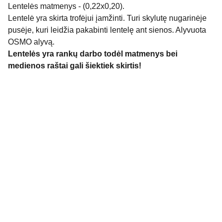
Lentelės matmenys - (0,22x0,20).
Lentelė yra skirta trofėjui įamžinti. Turi skylutę nugarinėje
pusėje, kuri leidžia pakabinti lentelę ant sienos. Alyvuota
OSMO alyvą.
Lentelės yra rankų darbo todėl matmenys bei
medienos raštai gali šiektiek skirtis!
Ąžuolo stalai A&A
info@azuolostalai.lt