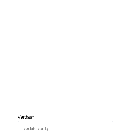
+370 629 58 921
Ukmergės r. Siesikai
Parduotuvė
Kontaktai
Privatumo politika
Prekių pirkimo - pardavimo taisyklės
Siuntimas
Turi klausimų? 
Vardas*