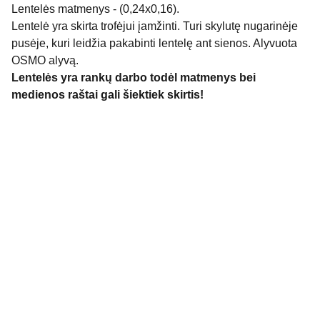
Lentelės matmenys - (0,24x0,16).
Lentelė yra skirta trofėjui įamžinti. Turi skylutę nugarinėje
pusėje, kuri leidžia pakabinti lentelę ant sienos. Alyvuota
OSMO alyvą.
Lentelės yra rankų darbo todėl matmenys bei
medienos raštai gali šiektiek skirtis!
Ąžuolo stalai A&A
info@azuolostalai.lt